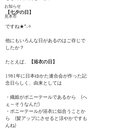
お知らせ
【七夕の日】
見本市
ですね★°˖✧
他にもいろんな日があるのはご存じで
したか？
たとえば、
【浴衣の日】
1981年に日本ゆかた連合会が作った記
念日らしく、由来としては
・織姫がポニーテールであるから　(へ
ぇ～そうなんだ)
・ポニーテールが浴衣に似合うことか
ら　(髪アップにさせると涼やかですも
んね)