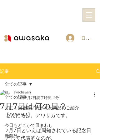
ログイン
記事
全ての記事
awachawan
全ての記事
2021年7月7日
読了時間: 2分
7月7日は何の日？
月に１回更新！おすすめ商品のご紹介
【AWASAKA】
こんにちは。アワサカです。
今日もどこかで皿まわし
7月7日といえば周知されている記念日
新商品
として代表的なのが、