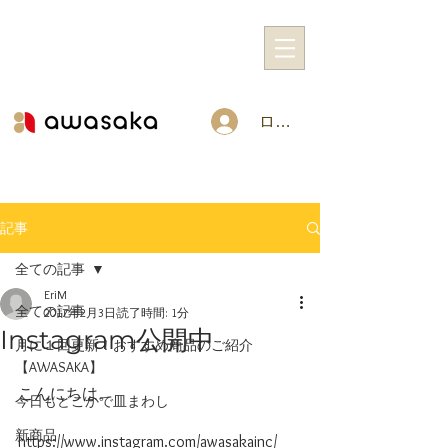
ログイン
記事
全ての記事
EriM
全ての記事
2017年2月3日
読了時間: 1分
Instagram公開中
月に１回更新！おすすめ商品のご紹介
【AWASAKA】
こんにちは。
今日もどこかで皿まわし
新商品
https://www.instagram.com/awasakainc/