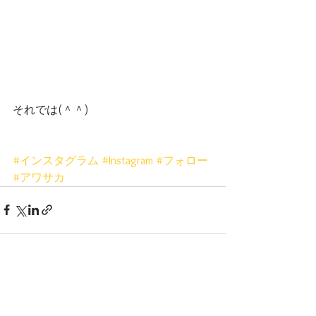
それでは(＾＾)
#インスタグラム
#Instagram
#フォロー
#アワサカ
すべて表示
最新記事