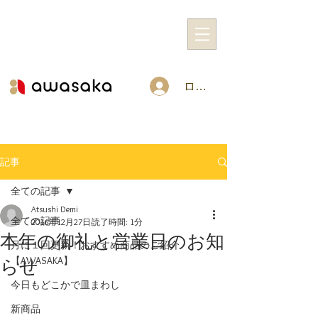
ログイン
記事
全ての記事
Atsushi Demi
全ての記事
2016年12月27日
読了時間: 1分
本年の御礼と営業日のお知
月に１回更新！おすすめ商品のご紹介
【AWASAKA】
らせ
今日もどこかで皿まわし
新商品