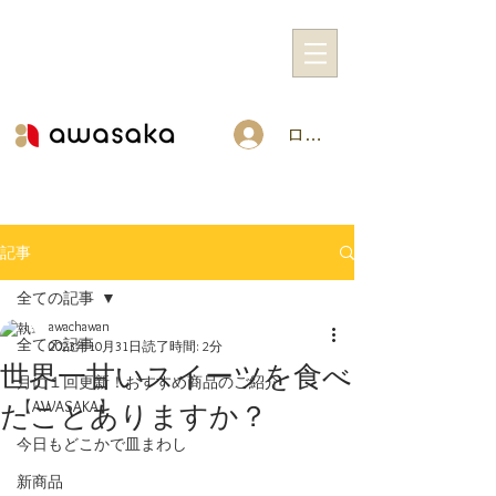
ログイン
記事
全ての記事
awachawan
全ての記事
2023年10月31日
読了時間: 2分
世界一甘いスイーツを食べ
月に１回更新！おすすめ商品のご紹介
【AWASAKA】
たことありますか？
今日もどこかで皿まわし
新商品