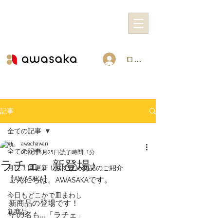
ログイン
記事
全ての記事
awachawan
全ての記事
2022年5月25日
読了時間: 1分
ラチェ 新登場♪
月に１回更新！おすすめ商品のご紹介
【AWASAKA】
こんにちは。AWASAKAです。
今日もどこかで皿まわし
新商品の登場です！
新商品
その名も…「ラチェ」