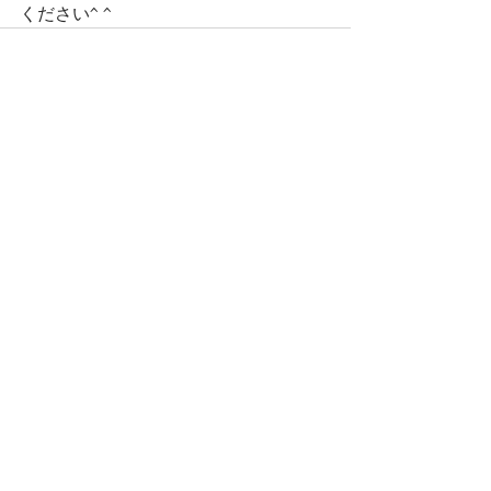
ください^ ^
すべて表示
最新記事