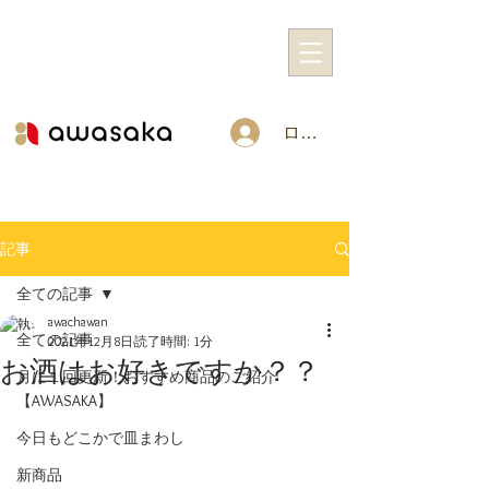
ログイン
記事
全ての記事
awachawan
全ての記事
2021年12月8日
読了時間: 1分
お酒はお好きですか？？
月に１回更新！おすすめ商品のご紹介
【AWASAKA】
今日もどこかで皿まわし
新商品