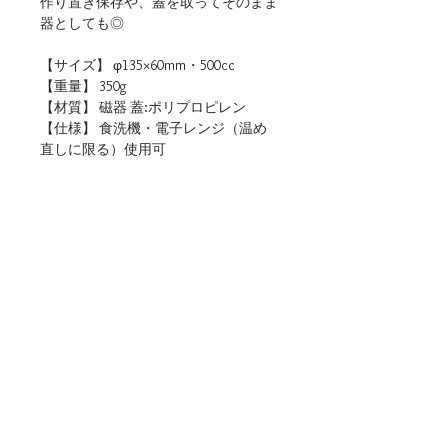
作り置き保存や、蓋を取ってそのまま
器としても◎
【サイズ】 φ135×60mm・500cc
【重量】 350g
【材質】 磁器 蓋:ポリプロピレン
【仕様】 食洗機・電子レンジ（温め
直しに限る）使用可
【生産地】 日本（岐阜）
【関連リンク】
・店頭用POPデータをダウンロード
■ご購入について
本商品は、法人・店舗様向け卸売サイトと、
個人のお客様向けオンラインショップの両方
でお取り扱いしております。
ご用途に合わせてお選びください。
▶法人・店舗様のお取引はこちら（公式卸売